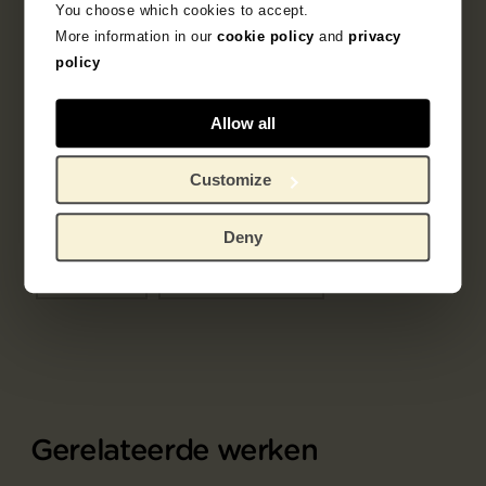
You choose which cookies to accept.
Tentoonstellingen
More information in our
cookie policy
and
privacy
policy
Literatuur
Allow all
Zoek in de collectie
Customize
1888
Arles
schilderij
Deny
portret
Paul Gauguin
Gerelateerde werken