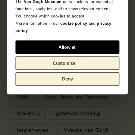
The
Van Gogh Museum
uses cookies for essential
modellen heb zorgt dat ervoor dat ik toch de
functions, analytics, and to show relevant content.
figuur niet uit het oog verlies.’
You choose which cookies to accept.
More information in our
cookie policy
and
privacy
Objectgegevens
policy
Tentoonstellingen
Allow all
Literatuur
Customize
Deny
Zoek in de collectie
1889
Saint-Rémy-de-Provence
schilderij
genrevoorstelling
boerenleven
Vincent van Gogh