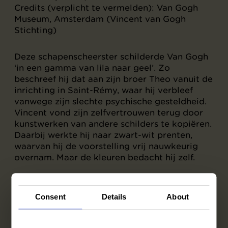
Credits (verplicht te vermelden): Van Gogh
Museum, Amsterdam (Vincent van Gogh
Stichting)
Deze schapenscheerster schilderde Van Gogh
‘in een gamma van lila naar geel’. Zo
beschreef hij dat aan zijn broer Theo vanuit de
inrichting in Saint-Rémy, waar hij verbleef
vanwege zijn slechte psychische gesteldheid.
Vincent vond zijn zelfvertrouwen terug door
kunstwerken van andere schilders te kopiëren.
Daarbij werkte hij naar zwart-wit prenten,
waarvan hij de voorstelling vrij nauwkeurig
overnam. Maar de kleuren bedacht hij zelf.
Voor dit schilderij gebruikte hij een kleine
houtsnede als voorbeeld. Die was onderdeel
Consent
Details
About
van de tiendelige serie Het werk op het veld
naar schilderijen van Jean-François Millet
(1814-1875). Vincent schreef: ‘nu ik geen