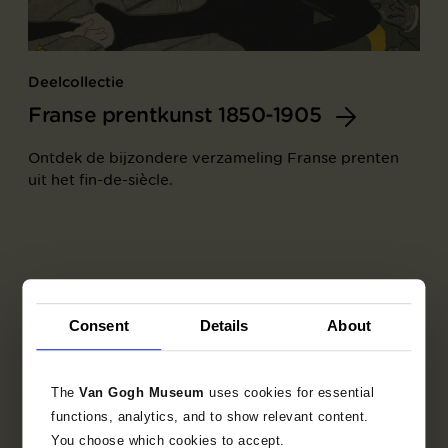
Deelcollectie
Franse prentkunst 1850-1905
Ontdek de bijzondere verzameling Franse prenten
uit het fin-de-siècle.
Consent
Details
About
The
Van Gogh Museum
uses cookies for essential
functions, analytics, and to show relevant content.
You choose which cookies to accept.