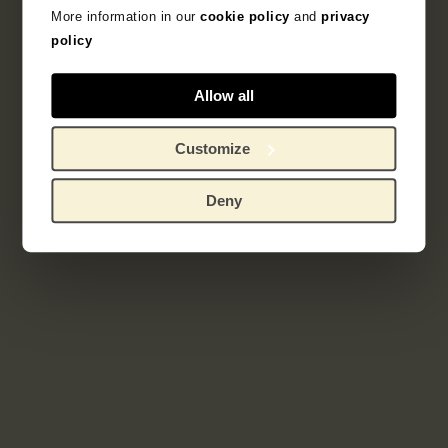
More information in our
cookie policy
and
privacy
Onderdeel van
policy
Serie proefdrukken voor het
kunstenaarsboek Sagesse
Allow all
Customize
Deny
Gerelateerde werken