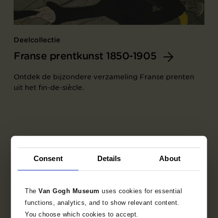
Deelcollectie
Franse prentkunst 1850-1905
Ontdek de bijzondere verzameling Franse prenten
uit het fin-de-siècle.
Consent
Details
About
The
Van Gogh Museum
uses cookies for essential
functions, analytics, and to show relevant content.
You choose which cookies to accept.