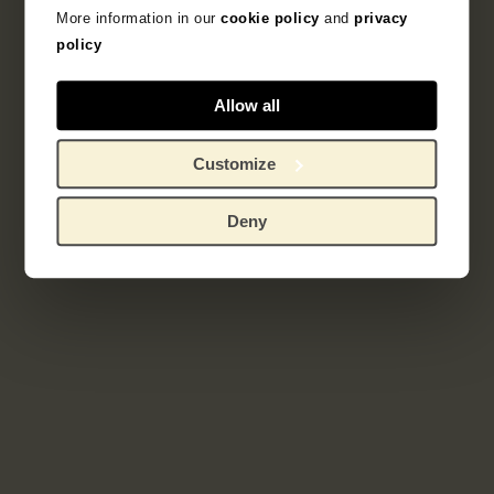
More information in our
cookie policy
and
privacy
Onderdeel van
policy
Serie proefdrukken voor het
kunstenaarsboek Sagesse
Allow all
Customize
Deny
Gerelateerde werken