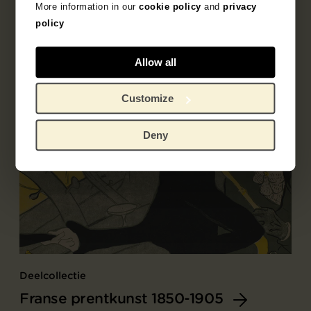
More information in our
cookie policy
and
privacy
policy
Allow all
Customize
Deny
Deelcollectie
Franse prentkunst 1850-1905