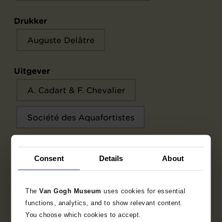
Drukker
Auguste Delâtre
Uitgever
A. Cadart & F. Chevalier
Société des Aquafortistes
Consent
Details
About
Objectgegevens
Opschriften / merken
The
Van Gogh Museum
uses cookies for essential
functions, analytics, and to show relevant content.
Literatuur
You choose which cookies to accept.