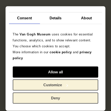
Prentmaker
Consent
Details
About
Odilon Redon
Drukker
The
Van Gogh Museum
uses cookies for essential
functions, analytics, and to show relevant content.
Becquet
You choose which cookies to accept.
More information in our
cookie policy
and
privacy
policy
Gebaseerd op
Picard, Edmond
Allow all
Customize
Objectgegevens
Deny
Opschriften / merken