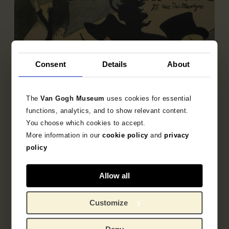
Consent
Details
About
The
Van Gogh Museum
uses cookies for essential
functions, analytics, and to show relevant content.
You choose which cookies to accept.
More information in our
cookie policy
and
privacy
policy
Deelcollectie
Allow all
Franse prentkunst 1850-1905
Ontdek de bijzondere verzameling Franse prenten
Customize
uit het fin-de-siècle.