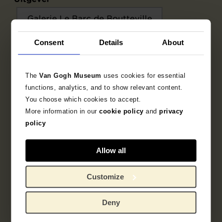
Galerie Le Barc de Boutteville
Consent
Details
About
Locatie tentoonstelling
Galerie Le Barc de Boutteville
The
Van Gogh Museum
uses cookies for essential
functions, analytics, and to show relevant content.
Directeur galerie
You choose which cookies to accept.
More information in our
cookie policy
and
privacy
Le Barc, Monsieur
policy
Allow all
Objectgegevens
Customize
Opschriften / merken
Deny
Literatuur