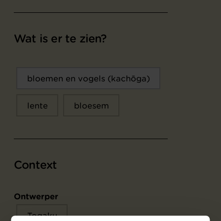
Wat is er te zien?
bloemen en vogels (kachōga)
lente
bloesem
Context
Ontwerper
Togaku