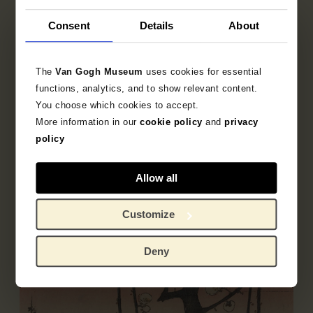
Consent
Details
About
Uitgever
Kikuoka
The
Van Gogh Museum
uses cookies for essential
functions, analytics, and to show relevant content.
You choose which cookies to accept.
More information in our
cookie policy
and
privacy
Objectgegevens
policy
Opschriften / merken
Allow all
Tentoonstellingen
Customize
Literatuur
Deny