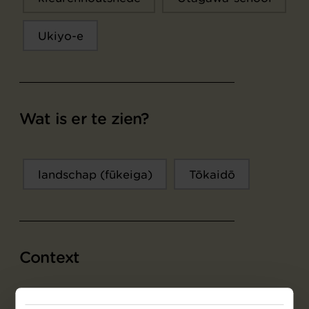
Ukiyo-e
Wat is er te zien?
landschap (fūkeiga)
Tōkaidō
Context
Ontwerper