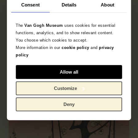
Consent
Details
About
Utagawa Kunisada
The
Van Gogh Museum
uses cookies for essential
Uitgever
functions, analytics, and to show relevant content.
Kagiya Shōbei
You choose which cookies to accept.
More information in our
cookie policy
and
privacy
policy
Objectgegevens
Allow all
Opschriften / merken
Customize
Literatuur
Deny