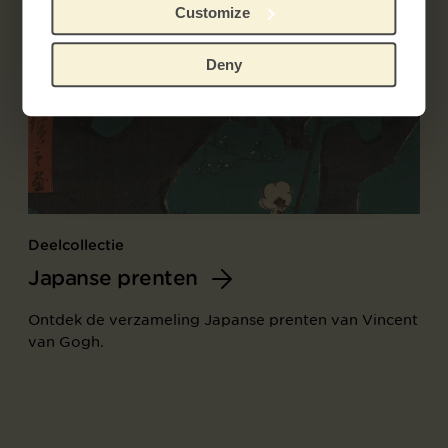
Customize
Deny
Deelcollectie
Japanse prenten
Ontdek de verzameling Japanse prenten van Vincent
van Gogh.