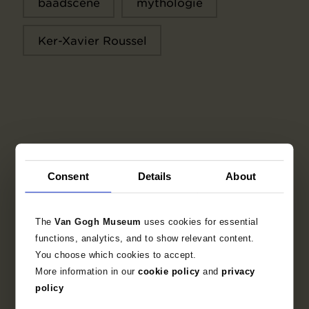
baadscène
mythologie
Ker-Xavier Roussel
Gerelateerde werken
Consent
Details
About
The
Van Gogh Museum
uses cookies for essential
functions, analytics, and to show relevant content.
You choose which cookies to accept.
More information in our
cookie policy
and
privacy
policy