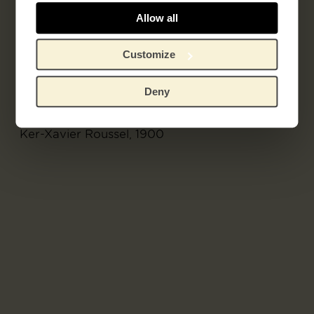
Allow all
Customize
Deny
Baadsters (Baigneuses)
Ker-Xavier Roussel, 1900