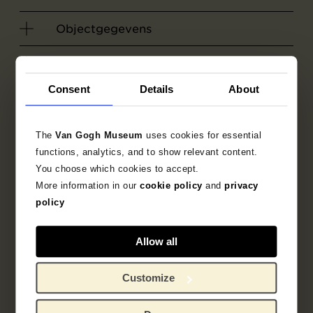
Objectgegevens
Literatuur
Consent
Details
About
Zoek in de collectie
The
Van Gogh Museum
uses cookies for essential
1890
schets
tekening
functions, analytics, and to show relevant content.
You choose which cookies to accept.
Vincent van Gogh
More information in our
cookie policy
and
privacy
policy
Allow all
Customize