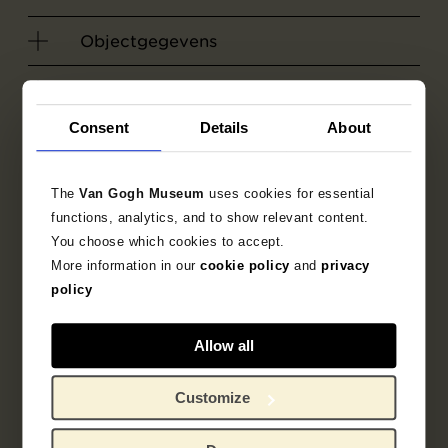
Objectgegevens
Literatuur
Consent
Details
About
Zoek in de collectie
The
Van Gogh Museum
uses cookies for essential
1890
schets
tekening
functions, analytics, and to show relevant content.
You choose which cookies to accept.
Vincent van Gogh
More information in our
cookie policy
and
privacy
policy
Allow all
Customize