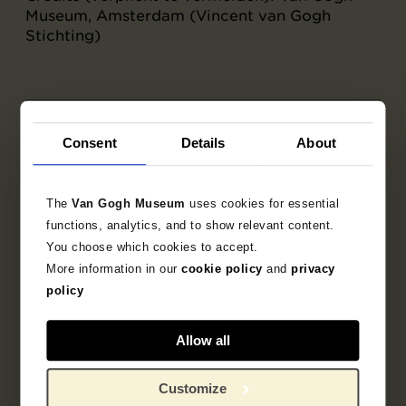
Museum, Amsterdam (Vincent van Gogh
Stichting)
Objectgegevens
Consent
Details
About
Tentoonstellingen
The
Van Gogh Museum
uses cookies for essential
Literatuur
functions, analytics, and to show relevant content.
You choose which cookies to accept.
Zoek in de collectie
More information in our
cookie policy
and
privacy
policy
1886
Parijs
tekening
Allow all
stadsgezicht
Vincent van Gogh
Customize