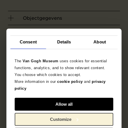
Objectgegevens
Tentoonstellingen
Consent
Details
About
Literatuur
The
Van Gogh Museum
uses cookies for essential
Zoek in de collectie
functions, analytics, and to show relevant content.
You choose which cookies to accept.
1885
Nuenen
tekening
More information in our
cookie policy
and
privacy
policy
figuurvoorstelling
Allow all
Vincent van Gogh
Customize