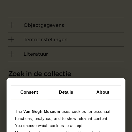
Objectgegevens
Tentoonstellingen
Literatuur
Zoek in de collectie
1884
Nuenen
tekening
Consent
Details
About
genrevoorstelling
interieurscène
The
Van Gogh Museum
uses cookies for essential
functions, analytics, and to show relevant content.
Vincent van Gogh
You choose which cookies to accept.