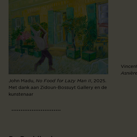
Vincen
Asnièr
John Madu,
, 2025.
No Food for Lazy Man II
Met dank aan Zidoun-Bossuyt Gallery en de
kunstenaar