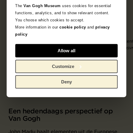
The
Van Gogh Museum
uses cookies for essential
functions, analytics, and to show relevant content.
You choose which cookies to accept.
More information in our
cookie policy
and
privacy
policy
Vincen
citrusv
Allow all
John Madu,
Table no. 2 (Studio on
, 2025. Met dank aan
University Road)
Customize
Zidoun-Bossuyt Gallery en de kunstenaar
Deny
Een hedendaags perspectief op
Van Gogh
John Madu haalt elementen uit de Europese