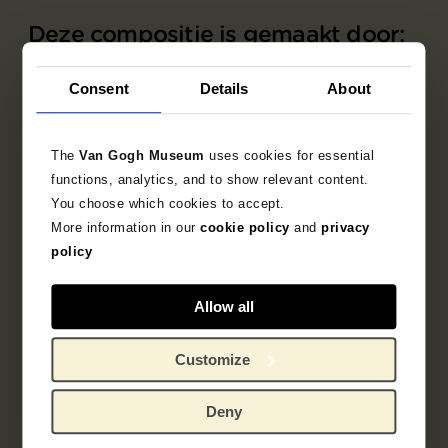
Deze compositie is gemaakt door:
Yun Xiao
Consent
Details
About
Arshia Firouz Firouzabadi
The
Van Gogh Museum
uses cookies for essential
functions, analytics, and to show relevant content.
Stolen Time, by Novits
You choose which cookies to accept.
More information in our
cookie policy
and
privacy
Stolen Time
van Novits reflecteert op verloren
policy
tijd. Geïnspireerd door
Decadent Young
Woman, after the Dance
, van schilder Ramon
Allow all
Casas, vertelt het werk het verhaal van iemand
die terugkijkt op een ballroomscene; een
avond waarin om de waarheid wordt gedanst.
Customize
Deny