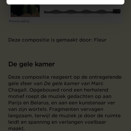
Deze compositie is gemaakt door: Fleur
De gele kamer
Deze compositie reageert op de ontregelende
gele sfeer van
De gele kamer
van Marc
Chagall. Opgebouwd rond een herhalend
motief roept de muziek gedachten op aan
Parijs en Belarus, en aan een kunstenaar ver
van zijn wortels. Fragmenten vervagen
langzaam, terwijl de muziek je door de ruimte
leidt en spanning en verlangen voelbaar
maakt.