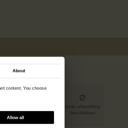
About
vant content. You choose
Geen afbeelding
beschikbaar
Allow all