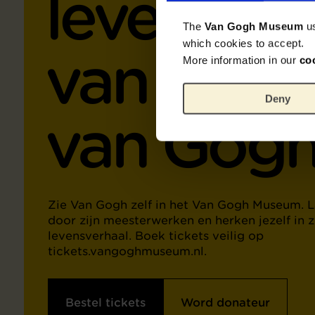
leven en 
The
Van Gogh Museum
u
which cookies to accept.
van Vinc
More information in our
co
Deny
van Gog
Zie Van Gogh zelf in het Van Gogh Museum. L
door zijn meesterwerken en herken jezelf in z
levensverhaal. Boek tickets veilig op
tickets.vangoghmuseum.nl.
Bestel tickets
Word donateur