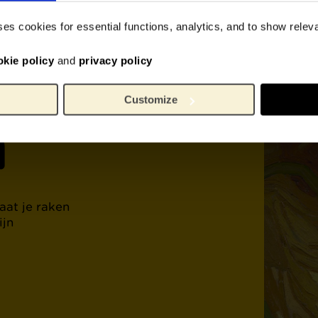
werk
ses cookies for essential functions, analytics, and to show rele
ent
okie policy
and
privacy policy
Customize
h
aat je raken
ijn