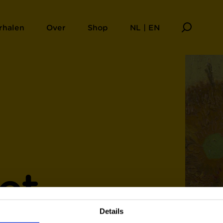
rhalen
Over
Shop
NL | EN
et
Details