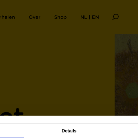
rhalen
Over
Shop
NL | EN
et
Details