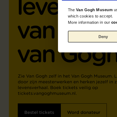
leven en 
The
Van Gogh Museum
u
which cookies to accept.
van Vinc
More information in our
co
Deny
van Gog
Zie Van Gogh zelf in het Van Gogh Museum. L
door zijn meesterwerken en herken jezelf in z
levensverhaal. Boek tickets veilig op
tickets.vangoghmuseum.nl.
Bestel tickets
Word donateur