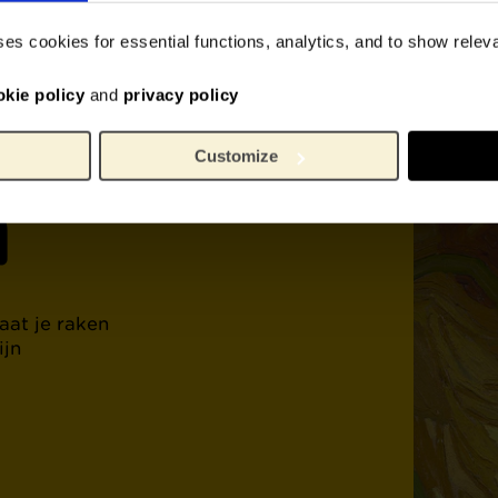
werk
ses cookies for essential functions, analytics, and to show rele
ent
okie policy
and
privacy policy
Customize
h
aat je raken
ijn